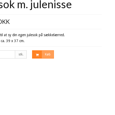
sok m. julenisse
 DKK
til at sy din egen julesok på sækkelærred.
 ca. 39 x 37 cm.
stk.
Køb