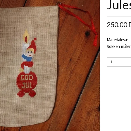
Jule
250,00
Materialesæt 
Sokken måler