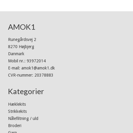
AMOK1
Runegårdsvej 2
8270 Højbjerg
Danmark
Mobil nr.
:
93972014
E-mail
:
amok1@amok1.dk
CVR-nummer
:
20378883
Kategorier
Hæklekits
Strikkekits
Nålefiltning / uld
Broderi
Garn