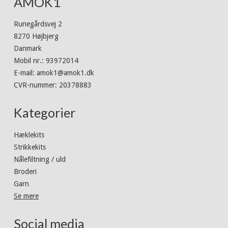
AMOK1
Runegårdsvej 2
8270 Højbjerg
Danmark
Mobil nr.
:
93972014
E-mail
:
amok1@amok1.dk
CVR-nummer
:
20378883
Kategorier
Hæklekits
Strikkekits
Nålefiltning / uld
Broderi
Garn
Se mere
Social media