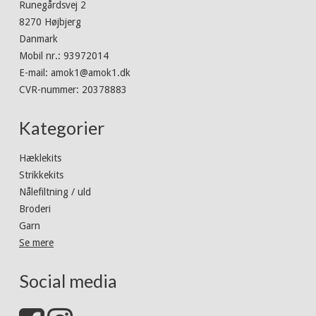
Runegårdsvej 2
8270 Højbjerg
Danmark
Mobil nr.
:
93972014
E-mail
:
amok1@amok1.dk
CVR-nummer
:
20378883
Kategorier
Hæklekits
Strikkekits
Nålefiltning / uld
Broderi
Garn
Se mere
Social media