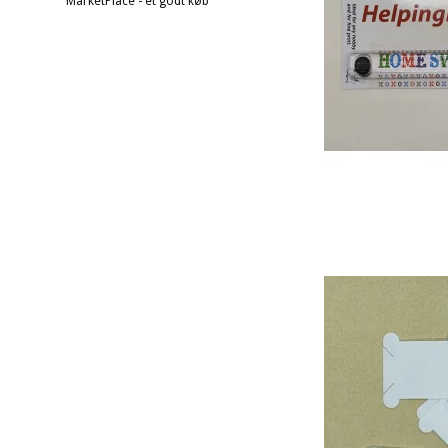
MarketPlace - et godt køb