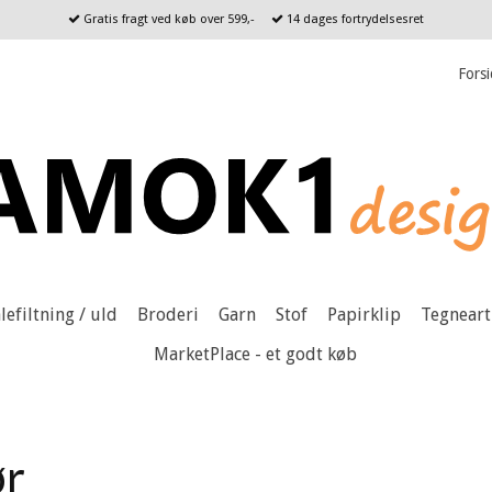
Gratis fragt ved køb over 599,-
14 dages fortrydelsesret
Fors
lefiltning / uld
Broderi
Garn
Stof
Papirklip
Tegneart
MarketPlace - et godt køb
ør