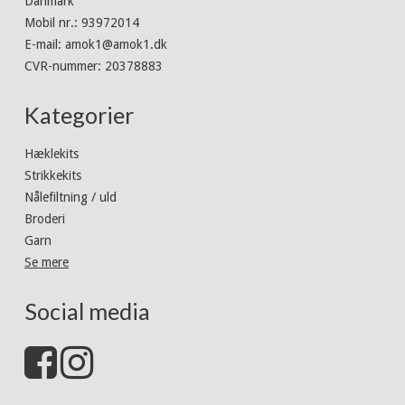
Danmark
Mobil nr.
:
93972014
E-mail
:
amok1@amok1.dk
CVR-nummer
:
20378883
Kategorier
Hæklekits
Strikkekits
Nålefiltning / uld
Broderi
Garn
Se mere
Social media