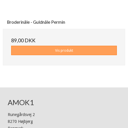
Broderinåle - Guldnåle Permin
89,00 DKK
Vis produkt
AMOK1
Runegårdsvej 2
8270 Højbjerg