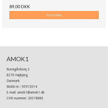
89,00 DKK
Vis produkt
AMOK1
Runegårdsvej 2
8270 Højbjerg
Danmark
Mobil nr.
:
93972014
E-mail
:
amok1@amok1.dk
CVR-nummer
:
20378883