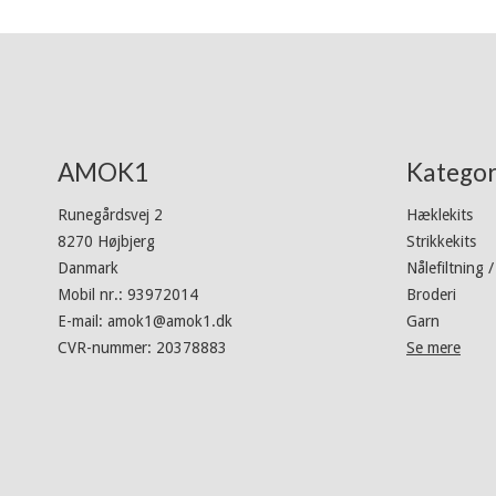
AMOK1
Kategor
Runegårdsvej 2
Hæklekits
8270 Højbjerg
Strikkekits
Danmark
Nålefiltning /
Mobil nr.
:
93972014
Broderi
E-mail
:
amok1@amok1.dk
Garn
CVR-nummer
:
20378883
Se mere