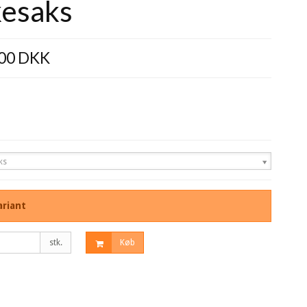
kesaks
,00 DKK
ks
riant
stk.
Køb