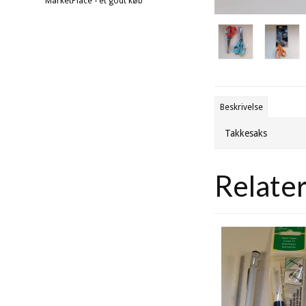
MarketPlace - et godt køb
Beskrivelse
Takkesaks
Relate