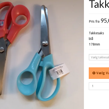
Tak
95
Pris fra
Takkesaks
blå
178mm
Vælg takkesa
Vælg Va