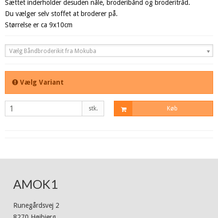
Sættet inderholder desuden nåle, broderibånd og broderitråd.
Du vælger selv stoffet at broderer på.
Størrelse er ca 9x10cm
Vælg Båndbroderikit fra Mokuba
Vælg Variant
stk.
Køb
AMOK1
Runegårdsvej 2
8270 Højbjerg