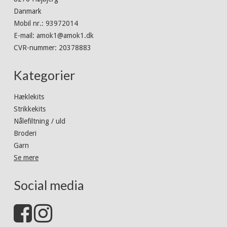
Danmark
Mobil nr.
:
93972014
E-mail
:
amok1@amok1.dk
CVR-nummer
:
20378883
Kategorier
Hæklekits
Strikkekits
Nålefiltning / uld
Broderi
Garn
Se mere
Social media