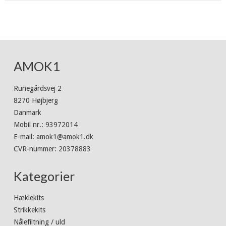
AMOK1
Runegårdsvej 2
8270 Højbjerg
Danmark
Mobil nr.
:
93972014
E-mail
:
amok1@amok1.dk
CVR-nummer
:
20378883
Kategorier
Hæklekits
Strikkekits
Nålefiltning / uld