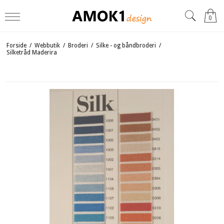
0
Forside
/
Webbutik
/
Broderi
/
Silke - og båndbroderi
/
Silketråd Maderira