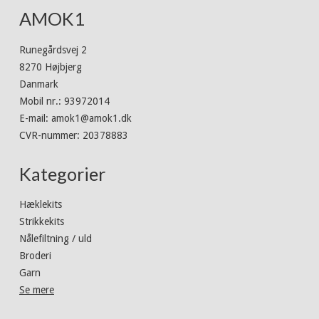
AMOK1
Runegårdsvej 2
8270 Højbjerg
Danmark
Mobil nr.
:
93972014
E-mail
:
amok1@amok1.dk
CVR-nummer
:
20378883
Kategorier
Hæklekits
Strikkekits
Nålefiltning / uld
Broderi
Garn
Se mere