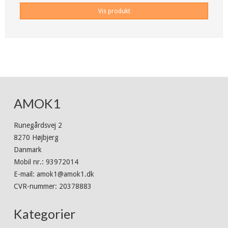
Vis produkt
AMOK1
Runegårdsvej 2
8270 Højbjerg
Danmark
Mobil nr.
:
93972014
E-mail
:
amok1@amok1.dk
CVR-nummer
:
20378883
Kategorier